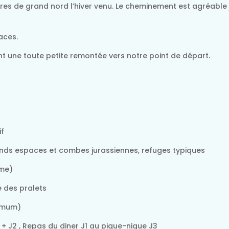
ures de grand nord l’hiver venu. Le cheminement est agréable 
aces.
 une toute petite remontée vers notre point de départ.
if
ands espaces et combes jurassiennes, refuges typiques
sme)
 des pralets
imum)
 + J2 , Repas du diner J1 au pique-nique J3