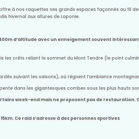
offre à nos raquettes ses grands espaces façonnés au fil des
dis hivernal aux allures de Laponie.
e 1400m d’altitude avec un enneigement souvent intéressa
 les crêts reliant le sommet du Mont Tendre (le point culmina
ardés suivant les saisons), où règnent l’ambiance montagna
serpente dans les gigantesques combes sous les plus hauts s
certains week-end mais ne proposent pas de restauration.
t 15km. Ce raid s’adresse à des personnes sportives