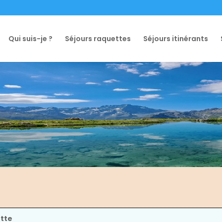
Qui suis-je ?
Séjours raquettes
Séjours itinérants
ette