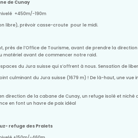
bane de Cunay
Dénivelé +450m/-190m
 libre), prévoir casse-croute pour le midi.
 près de l’Office de Tourisme, avant de prendre la direction
 du matériel avant de commencer notre raid.
paces du Jura suisse qui s’offrent à nous. Sensation de liber
point culminant du Jura suisse (1679 m) ! De là-haut, une vue 
n direction de la cabane de Cunay, un refuge isolé et niché
ce en font un havre de paix idéal
uz- refuge des Pralets
énivelé +150m/-460m