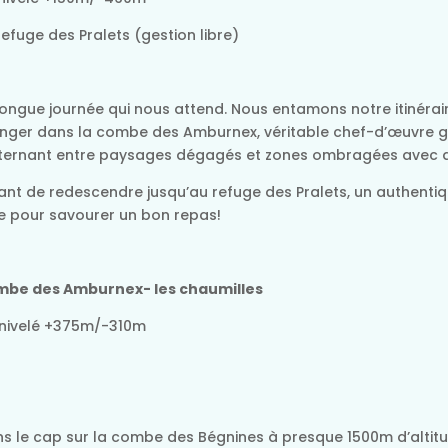
fuge des Pralets (gestion libre)
s longue journée qui nous attend. Nous entamons notre itinéra
onger dans la combe des Amburnex, véritable chef-d’œuvre g
alternant entre paysages dégagés et zones ombragées avec 
nt de redescendre jusqu’au refuge des Pralets, un authentiq
le pour savourer un bon repas!
ombe des Amburnex- les chaumilles
énivelé +375m/-310m
s le cap sur la combe des Bégnines à presque 1500m d’altitude