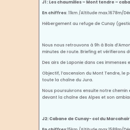
J1 : Les chaumilles – Mont tendre – ca
En chiffres
: 11km /Altitude max.1678m/
Hébergement au refuge de Cunay (gestion
Nous nous retrouvons à 9h à Bois d’Amont,
minutes de route. Briefing et vérifierons
Des airs de Laponie dans ces immenses es
Objectif, l’ascension du Mont Tendre, le 
toute la chaîne du Jura.
Nous poursuivrons ensuite notre chemin e
devant la chaîne des Alpes et son ambian
J2: Cabane de Cunay- col du Marcahair
En chiffres
:15km /Altitude max.1588m/D