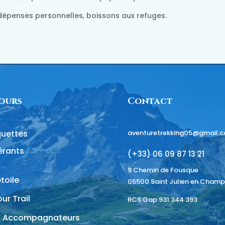
s dépenses personnelles, boissons aux refuges.
jours
Contact
uettes
aventuretrekking05@gmail.
nérants
(+33)
06 09 87 13 21
9 Chemin de Fousque
étoile
05500 Saint Julien en Champ
ur Trail
RCS Gap 931 344 393
 Accompagnateurs