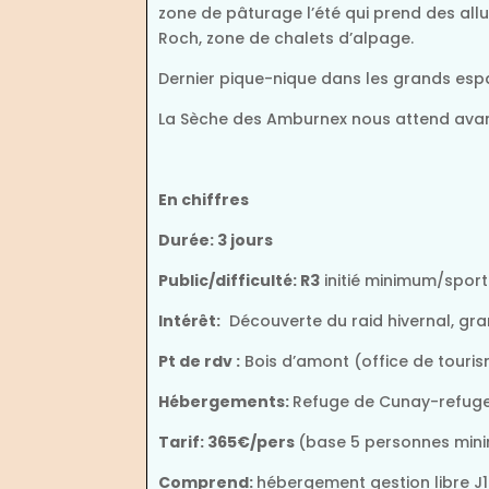
zone de pâturage l’été qui prend des all
Roch, zone de chalets d’alpage.
Dernier pique-nique dans les grands esp
La Sèche des Amburnex nous attend avant
En chiffres
Durée: 3 jours
Public/difficulté: R3
initié minimum/sport
Intérêt:
Découverte du raid hivernal, gr
Pt de rdv :
Bois d’amont (office de touri
Hébergements:
Refuge de Cunay-refuge
Tarif: 365€/pers
(base 5 personnes min
Comprend:
hébergement gestion libre J1