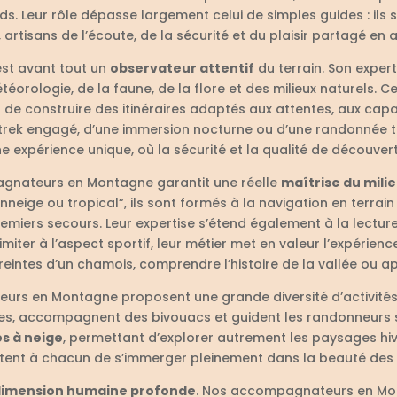
. Leur rôle dépasse largement celui de simples guides : ils s
 artisans de l’écoute, de la sécurité et du plaisir partagé en a
st avant tout un
observateur attentif
du terrain. Son exper
éorologie, de la faune, de la flore et des milieux naturels. Ce
de construire des itinéraires adaptés aux attentes, aux capa
un trek engagé, d’une immersion nocturne ou d’une randonnée 
expérience unique, où la sécurité et la qualité de découver
gnateurs en Montagne garantit une réelle
maîtrise du mili
eige ou tropical”, ils sont formés à la navigation en terrain
miers secours. Leur expertise s’étend également à la lecture 
imiter à l’aspect sportif, leur métier met en valeur l’expérience
eintes d’un chamois, comprendre l’histoire de la vallée ou appr
eurs en Montagne proposent une grande diversité d’activités.
es, accompagnent des bivouacs et guident les randonneurs sur 
s à neige
, permettant d’explorer autrement les paysages hiv
tent à chacun de s’immerger pleinement dans la beauté des 
imension humaine profonde
. Nos accompagnateurs en Mont