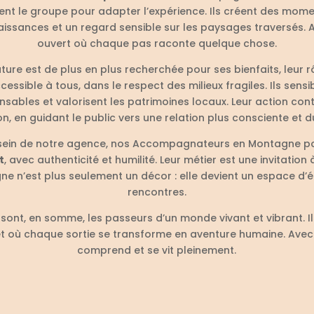
vent le groupe pour adapter l’expérience. Ils créent des mom
aissances et un regard sensible sur les paysages traversés. A
ouvert où chaque pas raconte quelque chose.
ture est de plus en plus recherchée pour ses bienfaits, leur 
ssible à tous, dans le respect des milieux fragiles. Ils sens
ables et valorisent les patrimoines locaux. Leur action contr
n, en guidant le public vers une relation plus consciente et 
au sein de notre agence, nos Accompagnateurs en Montagne 
t
, avec authenticité et humilité. Leur métier est une invitation 
gne n’est plus seulement un décor : elle devient un espace d
rencontres.
t, en somme, les passeurs d’un monde vivant et vibrant. Ils
 où chaque sortie se transforme en aventure humaine. Avec
comprend et se vit pleinement.