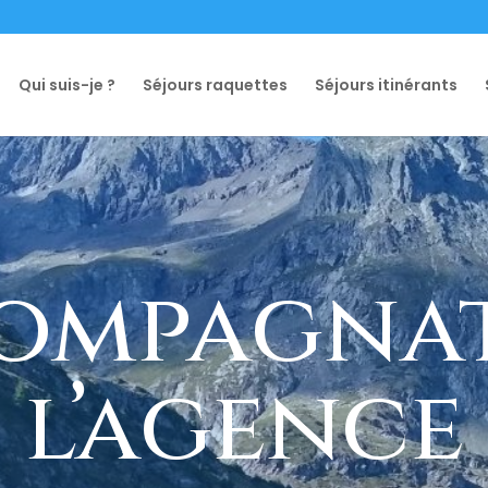
Qui suis-je ?
Séjours raquettes
Séjours itinérants
compagnat
l’agence