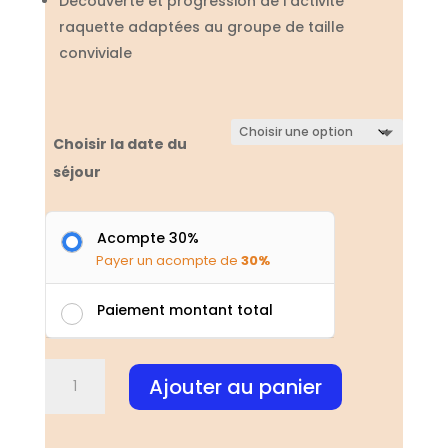
Découverte et progression de l’activité
raquette adaptées au groupe de taille
conviviale
Choisir la date du
séjour
Acompte 30%
Payer un acompte de
30%
Paiement montant total
quantité
Ajouter au panier
de
Séjour
TEST