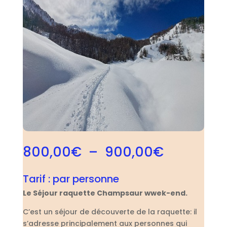
Plage
800,00
€
–
900,00
€
de
prix :
Tarif :
par personne
800,00€
Le Séjour raquette Champsaur wwek-end.
à
900,00€
C’est un séjour de découverte de la raquette: il
s’adresse principalement aux personnes qui