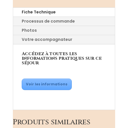
Champsaur
TEST
Fiche Technique
Processus de commande
Photos
Votre accompagnateur
Accédez à toutes les
informations pratiques sur ce
séjour
Voir les informations
Produits similaires