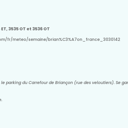
 ET, 3535 OT et 3536 OT
e.com/fr/meteo/semaine/brian%C3%A7on_france_3030142
e parking du Carrefour de Briançon (rue des veloutiers). Se gar
e.