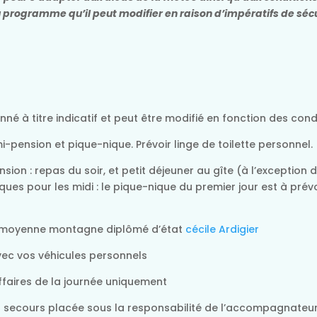
du programme qu’il peut modifier en raison d’impératifs de sécu
né à titre indicatif et peut être modifié en fonction des con
pension et pique-nique. Prévoir linge de toilette personnel.
ion : repas du soir, et petit déjeuner au gîte (à l’exception
-niques pour les midi : le pique-nique du premier jour est à pré
 moyenne montagne diplômé d’état
cécile Ardigier
vec vos véhicules personnels
ffaires de la journée uniquement
r secours placée sous la responsabilité de l’accompagnateu