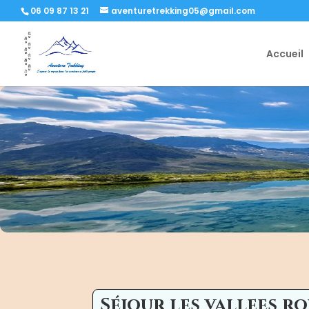
06 09 87 13 21
aventuretrekking05@gmail.com
Accueil
Séjour les vallees r