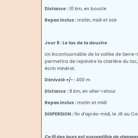
Distance
:
10 km, en boucle
Repas inclus :
matin, midi et soir
Jour 6 : Le lac de la douche
Un incontournable de la vallée de Serre-Ch
permettra de rejoindre la clairière du l
écrin minéral.
Dénivelé +/- :
400 m
Distance
:
8 km, en aller-retour
Repas inclus :
matin et midi
DISPERSION :
fin d’après-midi, le J6 au C
Ce fil des jours est susceptible de chang