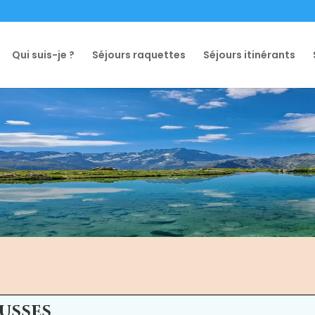
Qui suis-je ?
Séjours raquettes
Séjours itinérants
ousses